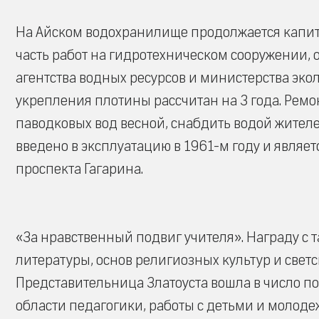
На Айском водохранилище продолжается капи
часть работ на гидротехническом сооружении,
агентства водных ресурсов и министерства эко
укрепления плотины рассчитан на 3 года. Рем
паводковых вод весной, снабдить водой жител
введено в эксплуатацию в 1961-м году и явля
проспекта Гагарина.
«За нравственный подвиг учителя». Награду с 
литературы, основ религиозных культур и свет
Представительница Златоуста вошла в число по
области педагогики, работы с детьми и молоде