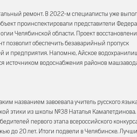
тальный ремонт. В 2022-м специалисты уже выпо
 объект проинспектировали представители Федер
логии Челябинской области. Проект восстановлени
онт позволит обеспечить безаварийный пропуск
ей и предприятия. Напомню, Айское водохранили
ется источником водоснабжения районов машзавод
таким названием завоевала учитель русского языка
ской этики из школы №38 Наталья Камалетдинова.
бедителей первого этапа всероссийского конкурса
жью до 20 лет. Итоги подвели в Челябинске. Лучш