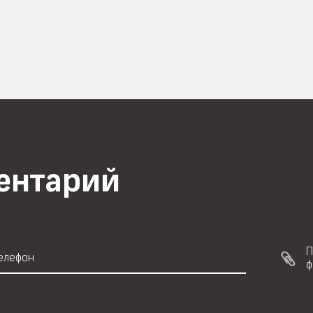
ментарий
П
ф