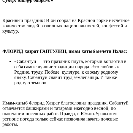
Супер! Матур байрам!»
Красивый праздник! И он собрал на Красной горке несчетное
количество людей различных национальностей, конфессий и
культур.
ФЛОРИД-хазрат ГАПТУЛИН, имам-хатыб мечети Ихлас:
«Сабантуй — это праздник плуга, который воплотил в
себя самые лучшие традиции народа. Это любовь к
Родине, труду, Победе, культуре, к своему родному
языку. Сабантуй славит труд землепашца. И также
родную землю».
Имам-хатыб Флорид Хазрат благословил праздник. Сабантуй
отмечается башкирами и татарами ежегодно весной, по
окончании посевных работ. Правда, в Южно-Уральском
регионе погода только сейчас позволила начать полевые
работы.