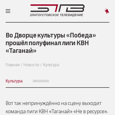
Пред
новос
Во Дворце культуры «Победа»
прошёл полуфинал лиги КВН
«Таганай»
Главная
Новости
Культура
Культура
09/10/2024
Вот так непринуждённо на сцену выходит
команда лиги КВН «Таганай» «Не в ресурсе».