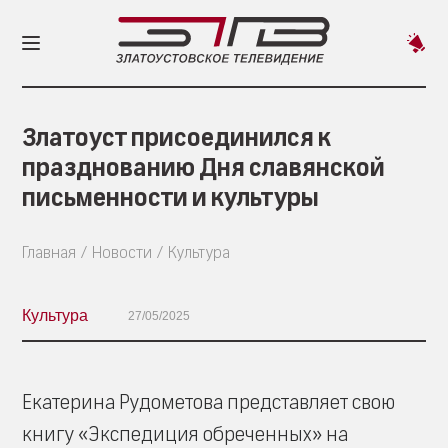
Пред
новос
Златоуст присоединился к
празднованию Дня славянской
письменности и культуры
Главная
Новости
Культура
Культура
27/05/2025
Екатерина Рудометова представляет свою
книгу «Экспедиция обреченных» на