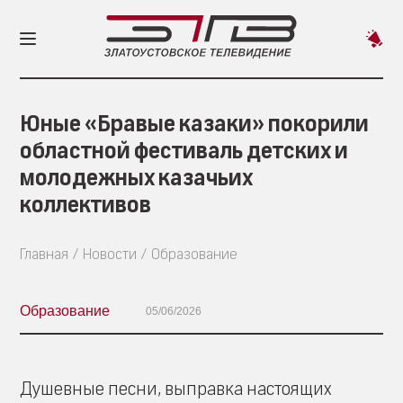
Пред
новос
Юные «Бравые казаки» покорили
областной фестиваль детских и
молодежных казачьих
коллективов
Главная
Новости
Образование
Образование
05/06/2026
Душевные песни, выправка настоящих