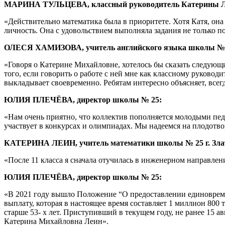
МАРИНА ТУЛЬЦЕВА, классный руководитель Катерины Леин с
«Действительно математика была в приоритете. Хотя Катя, она
личность. Она с удовольствием выполняла задания не только по
ОЛЕСЯ ХАМИЗОВА, учитель английского языка школы № 25
«Говоря о Катерине Михайловне, хотелось бы сказать следующи
того, если говорить о работе с ней мне как классному руководи
выкладывает своевременно. Ребятам интересно объясняет, всегд
ЮЛИЯ ПЛЕЧЁВА, директор школы № 25:
«Нам очень приятно, что коллектив пополняется молодыми педа
участвует в конкурсах и олимпиадах. Мы надеемся на плодотв
КАТЕРИНА ЛЕИН, учитель математики школы № 25 г. Злат
«После 11 класса я сначала отучилась в инженерном направлени
ЮЛИЯ ПЛЕЧЁВА, директор школы № 25:
«В 2021 году вышло Положение “О предоставлении единовреме
выплату, которая в настоящее время составляет 1 миллион 800
старше 53- х лет. Приступивший в текущем году, не ранее 15 а
Катерина Михайловна Леин».