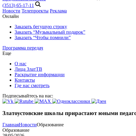
(3513) 65-17-11
Новости
Телепроекты
Реклама
Онлайн
Заказать бегущую строку
Заказать “Музыкальный подарок”
Заказать “Чтобы помнили”
Программа передач
Еще
О нас
Лица ЗлатТВ
Раскрытие информации
Контакты
Где нас смотреть
Подписывайтесь на нас:
Златоустовские школы прирастают юными педаг
Главная
Новости
Образование
Образование
28/05/2026