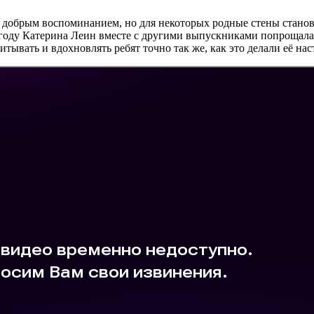
ь добрым воспоминанием, но для некоторых родные стены становя
году Катерина Леин вместе с другими выпускниками попрощалас
итывать и вдохновлять ребят точно так же, как это делали её на