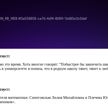
оуст:
наю это время. Хоть многие говорят: “Побыстрее бы закончить шк
 в университете я поняла, что в родную школу тянет, тянет к л
оуст:
чителя математики: Синеговская Лилия Михайловна и Плечева 
чеников».