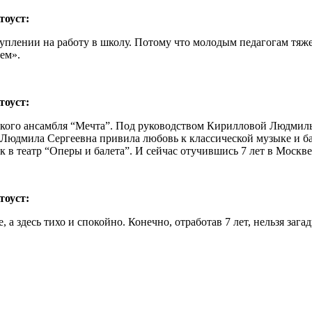
оуст:
туплении на работу в школу. Потому что молодым педагогам тяж
ем».
оуст:
ского ансамбля “Мечта”. Под руководством Кирилловой Людмилы С
Людмила Сергеевна привила любовь к классической музыке и бале
 в театр “Оперы и балета”. И сейчас отучившись 7 лет в Москве,
оуст:
 а здесь тихо и спокойно. Конечно, отработав 7 лет, нельзя зага