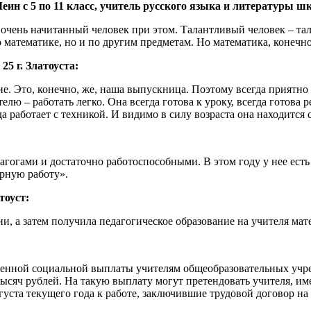
 5 по 11 класс, учитель русского языка и литературы шко
 очень начитанный человек при этом. Талантливый человек – тал
 математике, но и по другим предметам. Но математика, конечно
 г. Златоуста:
е. Это, конечно, же, наша выпускница. Поэтому всегда приятно 
телю – работать легко. Она всегда готова к уроку, всегда готов
а работает с техникой. И видимо в силу возраста она находится 
гогами и достаточно работоспособными. В этом году у нее есть
орную работу».
оуст:
и, а затем получила педагогическое образование на учителя мат
нной социальной выплаты учителям общеобразовательных учреж
 тысяч рублей. На такую выплату могут претендовать учителя, и
вгуста текущего года к работе, заключившие трудовой договор н