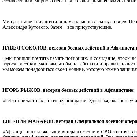
стойкости вам, мирного неба над головой, вечная память поги
Минутой молчания почтили память павших златоустовцев. Пе
Александра Кутового. Затем – все присутствующие.
ПАВЕЛ СОКОЛОВ, ветеран боевых действий в Афганистане 
«Мы пришли почтить память погибших. В созидание, чтобы вся
взрослым отцам, матерям, чтобы не забывали и правильно восп
мы можем понадобиться своей Родине, которую нужно защища
ИГОРЬ РЫЖОВ, ветеран боевых действий в Афганистане:
«Ребят причастных – с очередной датой. Здоровья, благополучи
ЕВГЕНИЙ МАКАРОВ, ветеран Специальной военной опера
«Афганцы, они также как и ветераны Чечни и СВО, состоят в о