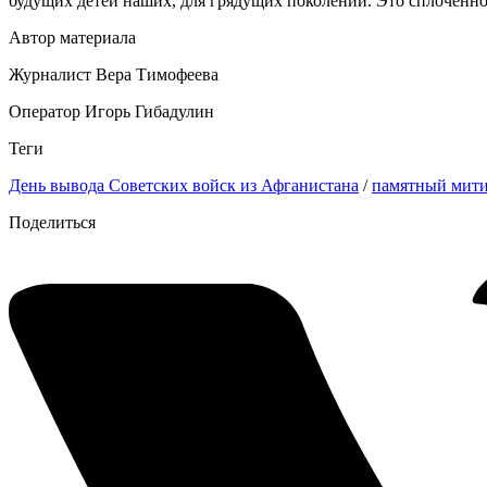
будущих детей наших, для грядущих поколений. Это сплочённос
Автор материала
Журналист Вера Тимофеева
Оператор Игорь Гибадулин
Теги
День вывода Советских войск из Афганистана
/
памятный мит
Поделиться