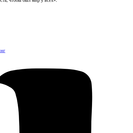
ть, чтобы был мир у всех».
инг