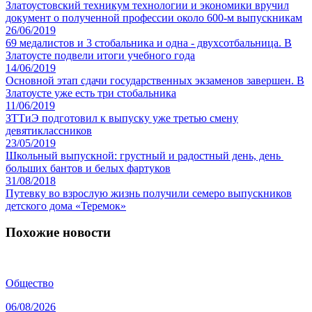
Златоустовский техникум технологии и экономики вручил
документ о полученной профессии около 600-м выпускникам
26/06/2019
69 медалистов и 3 стобальника и одна - двухсотбальница. В
Златоусте подвели итоги учебного года
14/06/2019
Основной этап сдачи государственных экзаменов завершен. В
Златоусте уже есть три стобальника
11/06/2019
ЗТТиЭ подготовил к выпуску уже третью смену
девятиклассников
23/05/2019
Школьный выпускной: грустный и радостный день, день
больших бантов и белых фартуков
31/08/2018
Путевку во взрослую жизнь получили семеро выпускников
детского дома «Теремок»
Похожие новости
Общество
06/08/2026