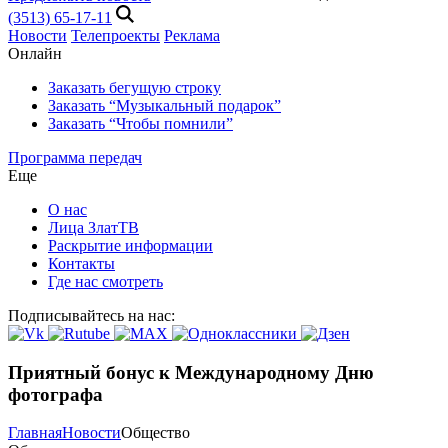
(3513) 65-17-11
Новости
Телепроекты
Реклама
Онлайн
Заказать бегущую строку
Заказать “Музыкальный подарок”
Заказать “Чтобы помнили”
Программа передач
Еще
О нас
Лица ЗлатТВ
Раскрытие информации
Контакты
Где нас смотреть
Подписывайтесь на нас:
Приятный бонус к Международному Дню
фотографа
Главная
Новости
Общество