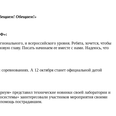
Обещаем! Обещаем!»
РФ»:
ионального, и всероссийского уровня. Ребята, хочется, чтобы
новую главу. Писать начинаем ее вместе с нами. Надеюсь, что
 соревнованиях. А 12 октября станет официальной датой
ориум» представил технические новинки своей лаборатории и
косистемы» заинтересовали участников мероприятия своими
ю помощь пострадавшим.