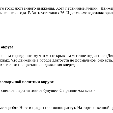
ого государственного движения. Хотя первичные ячейки «Движен
нешнего года. В Златоусте таких 36. И детско-молодежная орга
округа:
нашем городе, потому что мы открываем местное отделение «Дв
первых. Что движение в городе Златоуста не формальное, оно ес
х» только процветания и движения вперед».
олодежной политики округа:
светлое, перспективное будущее. С праздником всех!»
сяч ребят. Но эти цифры постоянно растут. На торжественной 