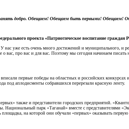
транять добро. Обещаем! Обещаем быть первыми! Обещаем! 
рального проекта «Патриотическое воспитание граждан 
 У нас уже есть очень много достижений и муниципального, и рег
 о вас, про вас и для вас. Поэтому мы сегодня начинаем писать 
вписали первые победы на областных и российских конкурсах и
рода под аплодисменты собравшихся перерезали красную ленту.
первых» также и представители городских предприятий. «Квант
ры. Национальный парк «Таганай» вместе с представителями «Э
ь площадка, на которой они обучали «первых» оказывать перву