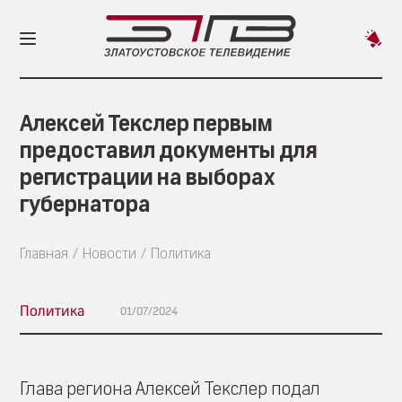
Пред
новос
Алексей Текслер первым
предоставил документы для
регистрации на выборах
губернатора
Главная
Новости
Политика
Политика
01/07/2024
Глава региона Алексей Текслер подал