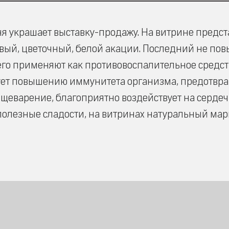
я украшает выставку-продажу. На витрине предс
овый, цветочный, белой акации. Последний не по
его применяют как противовоспалительное средст
твует повышению иммунитета организма, предотвр
щеварение, благоприятно воздействует на сердеч
полезные сладости, на витринах натуральный ма