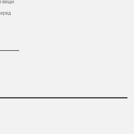
е вещи.
перед