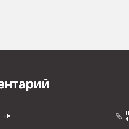
ментарий
П
ф