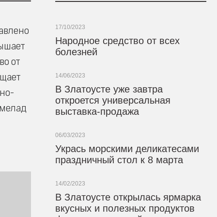
17/10/2023
тавлено
Народное средство от всех
вышает
болезней
во от
ащает
14/06/2023
В Златоусте уже завтра
но-
откроется универсальная
рмелад
выставка-продажа
06/03/2023
Укрась морскими деликатесами
праздничный стол к 8 марта
14/02/2023
В Златоусте открылась ярмарка
вкусных и полезных продуктов