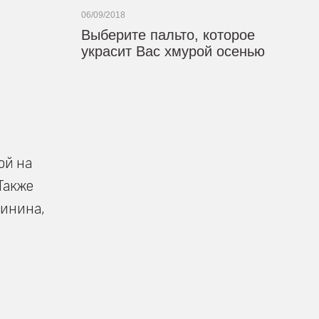
06/09/2018
Выберите пальто, которое
украсит Вас хмурой осенью
ой на
 Также
винина,