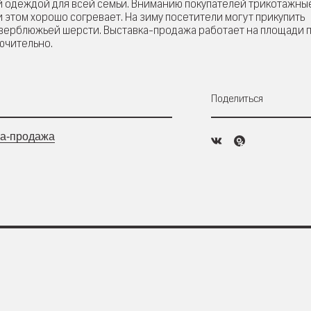
й одеждой для всей семьи. Вниманию покупателей трикотажны
и этом хорошо согревает. На зиму посетители могут прикупить
, верблюжьей шерсти. Выставка-продажа работает на площади 
ючительно.
Поделиться
а-продажа