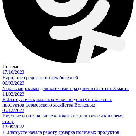
По теме:
17/10/2023
Народное средство от всех болезней
06/03/2023
Укрась морскими деликатесами праздничный стол к 8 марта
14/02/2023
В Златоусте открылась ярмарка вкусных и полезных
продуктов фермерского хозяйства Волковых
05/12/2022
Вкусные и натуральные камчатские деликатесы к вашему
столу
13/09/2022
В Златоусте начала работу ярмарка полезных продуктов