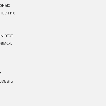
 юных
ться их
:
ы этот
еемся,
я
оевать