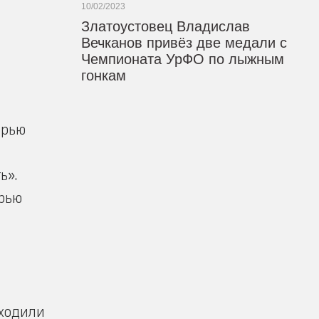
10/02/2023
Златоустовец Владислав
Вечканов привёз две медали с
Чемпионата УрФО по лыжным
гонкам
орью
ь».
орью
оходили