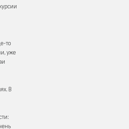
скурсии
ще-то
и, уже
аи
ях. В
ти:
очень