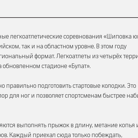
ные легкоатлетические соревнования «Шиповка ю
ском, так и на областном уровне. В этом году
иональный формат. Легкоатлеты из четырёх терр
а обновленном стадионе «Булат».
но правильно подготовить стартовые колодки. Это
р для ног и позволяет спортсменам быстрее наб
ляются выполнять прыжок в длину, метание копья 
ров. Каждый приехал сюда только побеждать,