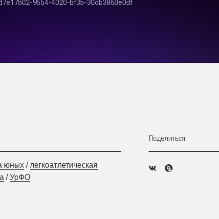
Поделиться
а юных
/
легкоатлетическая
а
/
УрФО