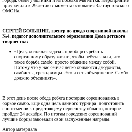
города, были участники и из посёлка Магнитка. Мероприятие
приурочили к 29-летию с момента основания Златоустовского
ОМОНа.
СЕРГЕЙ БОЛЬШИН, тренер по дзюдо спортивной школы
№4, педагог дополнительного образования Дома детского
творчества:
«Цель, основная задача - приобщить ребят к
спортивному образу жизни, чтобы ребята знали, что
такое борьба самбо, просто общение между собой.
Потому что у нас сейчас легко общаются дзюдоисты,
самбисты, греко-римцы. Это и есть объединение. Самбо
должно объединять».
В этот день после обеда ребята постарше соревновались в
борьбе самбо. Еще одна цель данного турнира -подготовить
спортсменов к предстоящему первенству области, которое
пройдет 24 декабря. По итогам городских соревнований
лучшие борцы завоевали свои заслуженные награды.
Автор материала