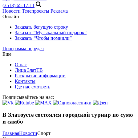
(3513) 65-17-11
Новости
Телепроекты
Реклама
Онлайн
Заказать бегущую строку
Заказать “Музыкальный подарок”
Заказать “Чтобы помнили”
Программа передач
Еще
О нас
Лица ЗлатТВ
Раскрытие информации
Контакты
Где нас смотреть
Подписывайтесь на нас:
В Златоусте состоялся городской турнир по сумо
и самбо
Главная
Новости
Спорт