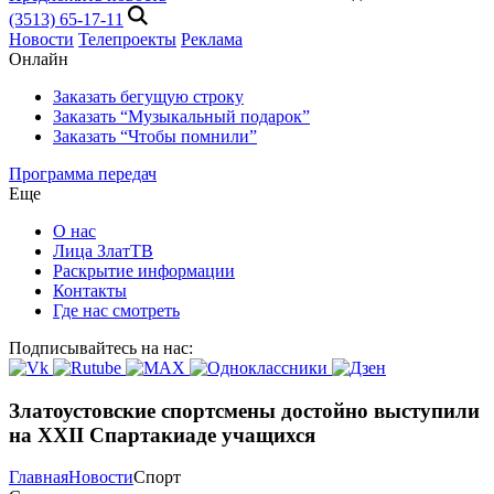
(3513) 65-17-11
Новости
Телепроекты
Реклама
Онлайн
Заказать бегущую строку
Заказать “Музыкальный подарок”
Заказать “Чтобы помнили”
Программа передач
Еще
О нас
Лица ЗлатТВ
Раскрытие информации
Контакты
Где нас смотреть
Подписывайтесь на нас:
Златоустовские спортсмены достойно выступили
на XXII Спартакиаде учащихся
Главная
Новости
Спорт