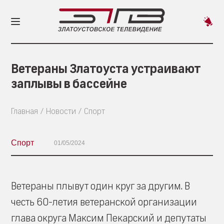
Пред
новос
Ветераны Златоуста устраивают
заплывы в бассейне
Главная
Новости
Спорт
Спорт
01/05/2024
Ветераны плывут один круг за другим. В
честь 60-летия ветеранской организации
глава округа Максим Пекарский и депутаты