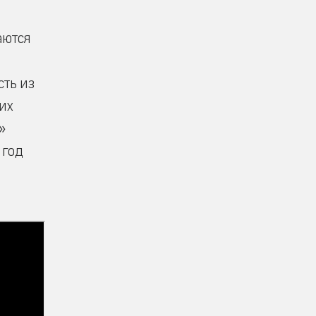
аются
сть из
их
»
 год