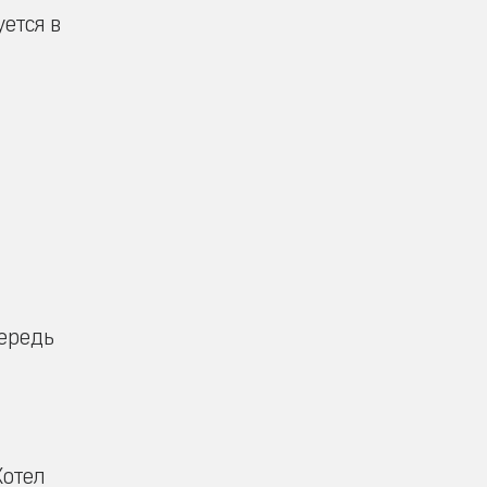
ется в
чередь
Хотел