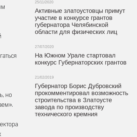
25/11/2020
им
Активные златоустовцы примут
участие в конкурсе грантов
губернатора Челябинской
области для физических лиц
й
27/07/2020
гаться
На Южном Урале стартовал
конкурс Губернаторских грантов
21/02/2019
Губернатор Борис Дубровский
прокомментировал возможность
ь, но
строительства в Златоусте
аем».
завода по производству
технического кремния
лектора
х