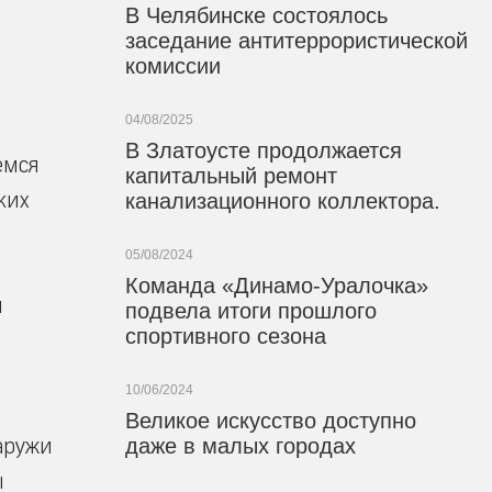
В Челябинске состоялось
заседание антитеррористической
комиссии
04/08/2025
В Златоусте продолжается
емся
капитальный ремонт
ких
канализационного коллектора.
05/08/2024
Команда «Динамо-Уралочка»
я
подвела итоги прошлого
спортивного сезона
10/06/2024
Великое искусство доступно
аружи
даже в малых городах
ы