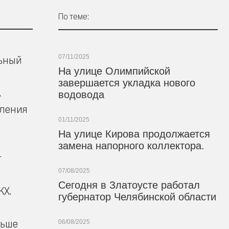
По теме:
07/11/2025
льный
На улице Олимпийской
завершается укладка нового
.
водовода
вления
01/11/2025
На улице Кирова продолжается
замена напорного коллектора.
г
07/08/2025
Сегодня в Златоусте работал
КХ.
губернатор Челябинской области
льше
06/08/2025