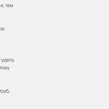
и, тем
ре
 уделу,
этому
труб,