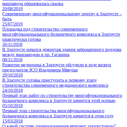
машзавода образовалась свалка
20/08/2019
Современному многофункциональному центру в Златоусте –
быть
25/07/2019
Площадка под строительство современного
многофункционального больничного комплекса в Златоусте
практически готова
26/11/2018
В Златоусте начался демонтаж здания заброшенного роддома
между машзаводом и пр. Гагарина
08/11/2018
Развитие медицины в Златоусте обсудили в ходе визита
председателя ЗСО Владимира Мякуша
29/10/2018
В Златоусте готовы приступить к первому этапу
строительства современного медицинского комплекса
24/10/2018
Первый этап работ по строительству многофункционального
больничного комплекса в Златоусте начнется этой осенью
05/10/2018
Первый этап строительства многофункционального
больничного комплекса в Златоусте начнется в этом году
15/03/2018
О какой системе здравоохранения мечтают златоустовцы?