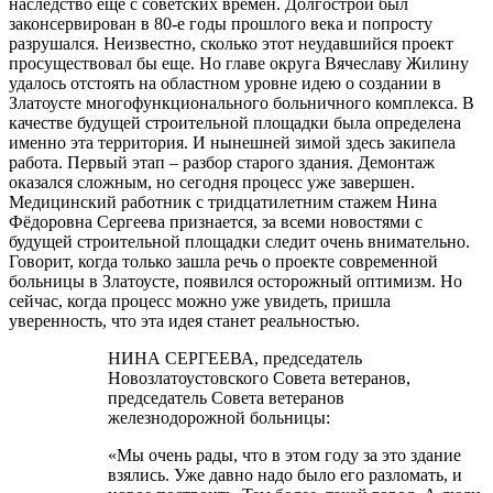
наследство еще с советских времен. Долгострой был
законсервирован в 80-е годы прошлого века и попросту
разрушался. Неизвестно, сколько этот неудавшийся проект
просуществовал бы еще. Но главе округа Вячеславу Жилину
удалось отстоять на областном уровне идею о создании в
Златоусте многофункционального больничного комплекса. В
качестве будущей строительной площадки была определена
именно эта территория. И нынешней зимой здесь закипела
работа. Первый этап – разбор старого здания. Демонтаж
оказался сложным, но сегодня процесс уже завершен.
Медицинский работник с тридцатилетним стажем Нина
Фёдоровна Сергеева признается, за всеми новостями с
будущей строительной площадки следит очень внимательно.
Говорит, когда только зашла речь о проекте современной
больницы в Златоусте, появился осторожный оптимизм. Но
сейчас, когда процесс можно уже увидеть, пришла
уверенность, что эта идея станет реальностью.
НИНА СЕРГЕЕВА, председатель
Новозлатоустовского Совета ветеранов,
председатель Совета ветеранов
железнодорожной больницы:
«Мы очень рады, что в этом году за это здание
взялись. Уже давно надо было его разломать, и