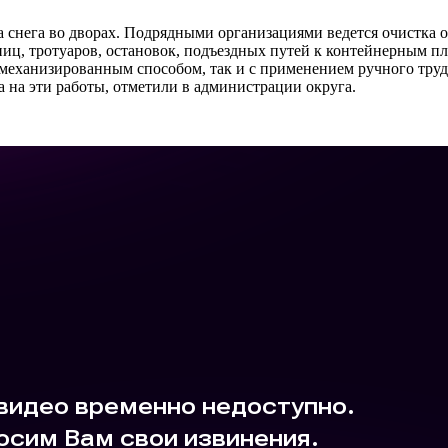
а снега во дворах. Подрядными организациями ведется очистка о
иц, тротуаров, остановок, подъездных путей к контейнерным пл
механизированным способом, так и с применением ручного труда
 на эти работы, отметили в администрации округа.