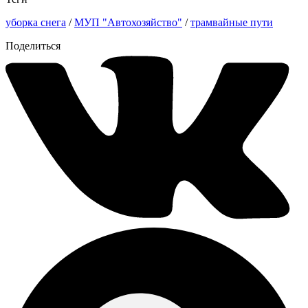
уборка снега
/
МУП "Автохозяйство"
/
трамвайные пути
Поделиться