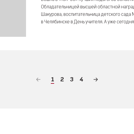
Обладательницей высшей областной наград
Шакурова, воспитательница детского сада
в Челябинске в День учителя. А уже сегодня
1
2
3
4