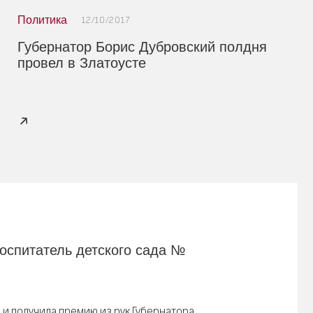
Политика
12/10/2017
Губернатор Борис Дубровский полдня
провел в Златоусте
оспитатель детского сада №
 и получила премию из рук Губернатора.