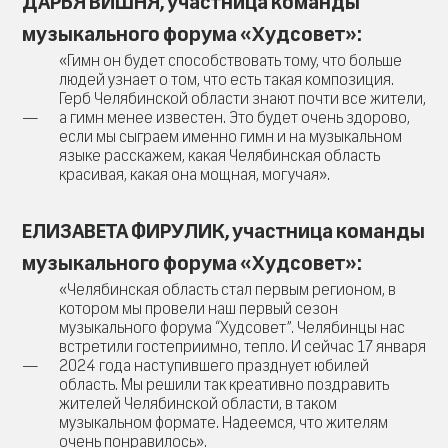
ДАРЬЯ ВИШНЯ, участница команды
музыкального форума «Худсовет»:
«Гимн он будет способствовать тому, что больше
людей узнает о том, что есть такая композиция.
Герб Челябинской области знают почти все жители,
а гимн менее известен. Это будет очень здорово,
если мы сыграем именно гимн и на музыкальном
языке расскажем, какая Челябинская область
красивая, какая она мощная, могучая».
ЕЛИЗАВЕТА ФИРУЛИК, участница команды
музыкального форума «Худсовет»:
«Челябинская область стал первым регионом, в
котором мы провели наш первый сезон
музыкального форума “Худсовет”. Челябинцы нас
встретили гостеприимно, тепло. И сейчас 17 января
2024 года наступившего празднует юбилей
область. Мы решили так креативно поздравить
жителей Челябинской области, в таком
музыкальном формате. Надеемся, что жителям
очень понравилось».