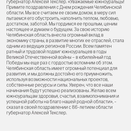
губернатор Алексей Текслер.
«Уважаемые южноуральцы!
Примите поздравления с Днем рождения Челябинской
области. Мы все считаем ее своим домом, в меру сил
пытаемся его обустроить, наполнить теплом, любовью,
достатком, заботой. Мы гордимся ее прошлым, ценим
настоящее и думаем о будущем. За свою историю
Челябинская область внесла огромный вклад в
экономику страны, в развитие многих ее отраслей, стала
одним из ведущих регионов России. Всем памятен
ратный и трудовой подвиг южноуральцев в годы
Великой Отечественной войны – в юбилейный год
Победы мы еще раз с гордостью вспомним об этом.
Челябинская область имеет огромный потенциал для
развития, и мы должны достойно его приумножить,
используя возможности национальных проектов,
собственные ресурсы и силы. Уверен, что все наши
начинания будут успешно реализованы. Желаю всем
южноуральцам здоровья, счастья, взаимопонимания и
успешной работы на благо нашей родной области», -
сказал в своей поздравлении с 86-летием области
губернатор Алексей Текслер.