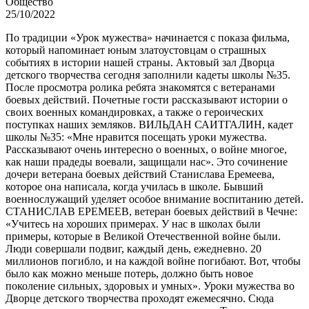
Общество
25/10/2022
По традиции «Урок мужества» начинается с показа фильма,
который напоминает юным златоустовцам о страшных
событиях в истории нашей страны. Актовый зал Дворца
детского творчества сегодня заполнили кадеты школы №35.
После просмотра ролика ребята знакомятся с ветеранами
боевых действий. Почетные гости рассказывают истории о
своих военных командировках, а также о героических
поступках наших земляков. ВИЛЬДАН САИТГАЛИН, кадет
школы №35: «Мне нравится посещать уроки мужества.
Рассказывают очень интересно о военных, о войне многое,
как наши прадеды воевали, защищали нас». Это сочинение
дочери ветерана боевых действий Станислава Еремеева,
которое она написала, когда училась в школе. Бывший
военнослужащий уделяет особое внимание воспитанию детей.
СТАНИСЛАВ ЕРЕМЕЕВ, ветеран боевых действий в Чечне:
«Учитесь на хороших примерах. У нас в школах были
примеры, которые в Великой Отечественной войне были.
Люди совершали подвиг, каждый день, ежедневно. 20
миллионов погибло, и на каждой войне погибают. Вот, чтобы
было как можно меньше потерь, должно быть новое
поколение сильных, здоровых и умных». Уроки мужества во
Дворце детского творчества проходят ежемесячно. Сюда