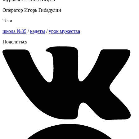
Оператор Игорь Гибадулин
Теги
школа №35
/
кадеты
/
урок мужества
Поделиться