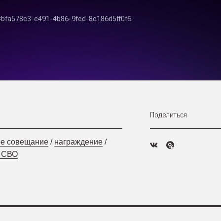
Поделиться
ое совещание
/
награждение
/
 СВО