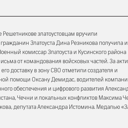
е Решетникове златоустовцам вручили
гражданин Златоуста Дина Резникова получила и
Военный комиссар Златоуста и Кусинского района
сьма от командования войсковых частей. За акт
его доставку в зону СВО отметили создателя и
рной помощи Оксану Демидас, водителей компан
нного обеспечения и цифрового развития Алексан
истана, Чечни и локальных конфликтов Максима Ч
ова, депутата Александра Истомина. Медалью «З