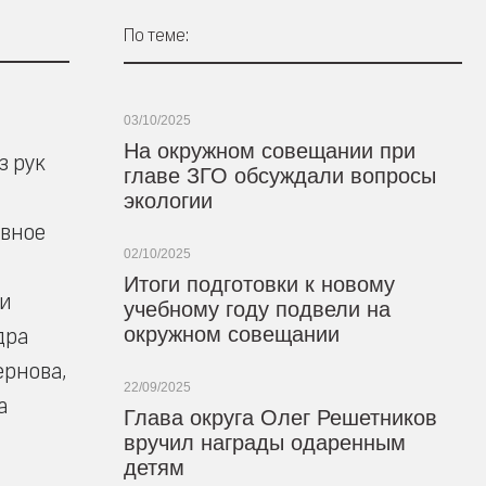
По теме:
03/10/2025
На окружном совещании при
з рук
главе ЗГО обсуждали вопросы
экологии
ивное
02/10/2025
Итоги подготовки к новому
ии
учебному году подвели на
окружном совещании
дра
ернова,
22/09/2025
а
Глава округа Олег Решетников
вручил награды одаренным
детям