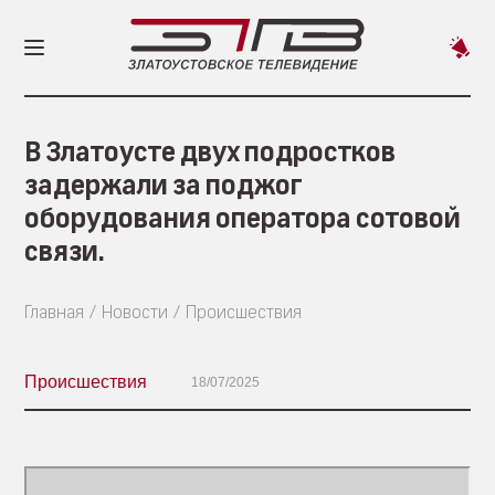
Пред
новос
В Златоусте двух подростков
задержали за поджог
оборудования оператора сотовой
связи.
Главная
Новости
Происшествия
Происшествия
18/07/2025