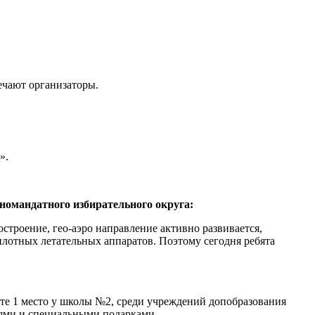
ечают организаторы.
».
омандатного избирательного округа:
троение, гео-аэро направление активно развивается,
илотных летательных аппаратов. Поэтому сегодня ребята
те 1 место у школы №2, среди учреждений допобразования
лями и специальными подарками.