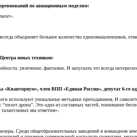
оревнований по авиационным моделям:
льтат».
И всегда объединяет большое количество единомышленников, отм
Центра юных техников:
обности, увлечение, фантазию. И запускать это всегда интересно
Кванториум», член ВПП «Единая Россия», депутат 6-го одн
оги используют уникальные методики преподавания. И самолетос
с “пилот дрона”. Это одна из составных частей, понимание бесп
 талантливых мы отметим».
изеры. Среди общеобразовательных заведений в командном заче
бедителей и призеров соревнований наградили грамотами, меда