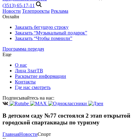
(3513) 65-17-11
Новости
Телепроекты
Реклама
Онлайн
Заказать бегущую строку
Заказать “Музыкальный подарок”
Заказать “Чтобы помнили”
Программа передач
Еще
О нас
Лица ЗлатТВ
Раскрытие информации
Контакты
Где нас смотреть
Подписывайтесь на нас:
В детском саду №77 состоялся 2 этап открытой
городской спартакиады по туризму
Главная
Новости
Спорт