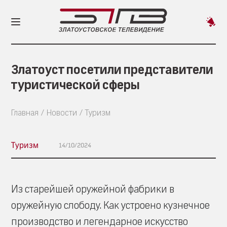
Пред
новос
Златоуст посетили представители
туристической сферы
Главная
Новости
Туризм
Туризм
14/10/2024
Из старейшей оружейной фабрики в
оружейную слободу. Как устроено кузнечное
производство и легендарное искусство